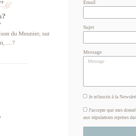
Email
s?
?
Sujet
son du Meunier, sur
ion, …?
Message
Je m'inscris à la Newsle
J'accepte que mes donné
e
aux stipulations reprises da